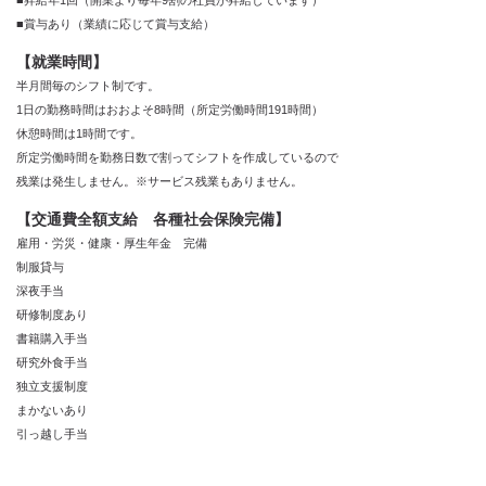
■賞与あり（業績に応じて賞与支給）
【就業時間】
半月間毎のシフト制です。
1日の勤務時間はおおよそ8時間（所定労働時間191時間）
休憩時間は1時間です。
所定労働時間を勤務日数で割ってシフトを作成しているので
残業は発生しません。※サービス残業もありません。
【交通費全額支給 各種社会保険完備】
雇用・労災・健康・厚生年金 完備
制服貸与
深夜手当
研修制度あり
書籍購入手当
研究外食手当
独立支援制度
まかないあり
引っ越し手当