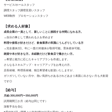
サービス/ホールスタッフ
調理スタッフ調理見習いスタッフ
WEB制作 プロモーションスタッフ
【求める人材像】
成長企業の一員として、新しいことに挑戦する仲間になれる方。
→自分の事として携われる人を求めます
料理や接客が好きだけど、飲食業界の常識にうんざりしている方
→完全週休2日。年に一度の30連休が取得可能。育休産休可能。
雑貨や本が好きな方。未経験だけど飲食店で働きたい方。
→希望と能力に応じたキャリアプランを作成します。
さらなるスキルアップ・キャリアアップをお考えの方、
店長候補、料理長候補、独立希望者も歓迎いたしますが、
ガツガツしていない方や、熱い気持ちがあるけれどあまり表面に出さない方も大歓迎
です◎
【給与】
月給:300,000円〜350,000円
試用期間三か月（給与は同じです）
深夜手当を含む
■昇給年1回（開業より毎年9割の社員が昇給しています）