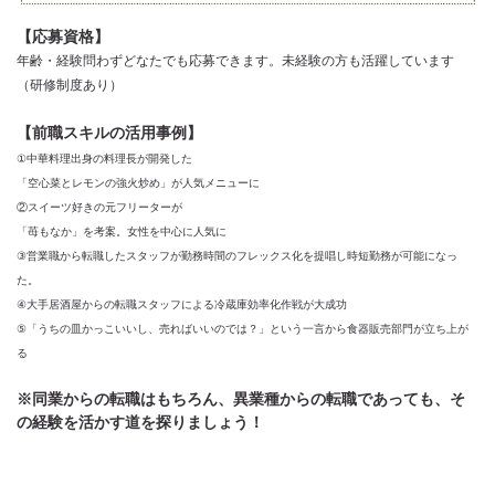
【応募資格】
年齢・経験問わずどなたでも応募できます。未経験の方も活躍しています
（研修制度あり）
【前職スキルの活用事例】
①中華料理出身の料理長が開発した
「空心菜とレモンの強火炒め」が人気メニューに
②スイーツ好きの元フリーターが
「苺もなか」を考案。女性を中心に人気に
③営業職から転職したスタッフが勤務時間のフレックス化を提唱し
時短勤務が可能になっ
た。
④大手居酒屋からの転職スタッフによる冷蔵庫効率化作戦が大成功
⑤「うちの皿かっこいいし、売ればいいのでは？」という一言から
食器販売部門が立ち上が
る
※同業からの転職はもちろん、異業種からの転職であっても、そ
の経験を活かす道を探りましょう！