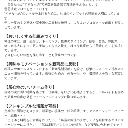
「自分たちが”すきなもの”で利益を生み出す方法を考える」という
意思決定フローをとっています。
“すきなもの”のレベルを上げるために、社員のインプットの時間を大切にしていま
す。
年に一度の３０連休や完全週休二日制を施行し、よりよいプロダクトを創出する礎に
しています。
【おいしくする仕組みづくり】
料理の味は、皿、盛付け、ネーミング、提供のタイミング、照明、音楽、雰囲気、一
緒に来る人によって更に美味しくなると捉え、様々な角度から「美味しさ」を追求し
ています。
よりおいしい状態を作り出すことも仕事の一つです。
【興味やモチベーションを新商品に反映】
料理人やホールスタッフによる「新商品開発部」を設け、頻繁にレストラン視察やメ
ニュー開発を行っています。勉強のための「外食手当」や「書籍購入手当」も充実し
ています。
【居心地のいいチーム作り】
自宅の次に長い時間を過ごす「仕事場」をいかに心地よくするか。アルバイトも含め
た研修や自由な発想でチームビルディングに取り組みます。
【フレキシブルな活躍が可能】
定期的に面談があります。新業態の提案や、独立希望、エリアマネージャー、バイヤ
ー、総務・・・
「こうゆう料理を出す店を作りたい」「各店の料理のクオリティを維持するエリアマ
ネージャーになりたい」「私は2番手ポジションが好き」など要望に合わせてキャリ