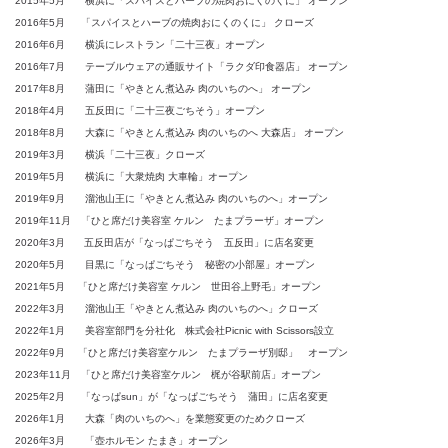
2015年5月 横浜に「スパイスとハーブの焼肉おにくのくに」 オープン
2016年5月 「スパイスとハーブの焼肉おにくのくに」 クローズ
2016年6月 横浜にレストラン「二十三夜」オープン
2016年7月 テーブルウェアの通販サイト「ラクダ印食器店」 オープン
2017年8月 蒲田に「やきとん煮込み 肉のいちのへ」 オープン
2018年4月 五反田に「二十三夜ごちそう」オープン
2018年8月 大森に「やきとん煮込み 肉のいちのへ 大森店」 オープン
2019年3月 横浜「二十三夜」クローズ
2019年5月 横浜に「大衆焼肉 大車輪」オープン
2019年9月 溜池山王に「やきとん煮込み 肉のいちのへ」オープン
2019年11月 「ひと席だけ美容室 ケルン たまプラーザ」オープン
2020年3月 五反田店が「なっぱごちそう 五反田」に店名変更
2020年5月 目黒に「なっぱごちそう 秘密の小部屋」オープン
2021年5月 「ひと席だけ美容室 ケルン 世田谷上野毛」オープン
2022年3月 溜池山王「やきとん煮込み 肉のいちのへ」クローズ
2022年1月 美容室部門を分社化 株式会社Picnic with Scissors設立
2022年9月 「ひと席だけ美容室ケルン たまプラーザ別邸」 オープン
2023年11月 「ひと席だけ美容室ケルン 梶が谷駅前店」オープン
2025年2月 「なっぱsun」が「なっぱごちそう 蒲田」に店名変更
2026年1月 大森「肉のいちのへ」を業態変更のためクローズ
2026年3月 「壺ホルモン たまき」オープン